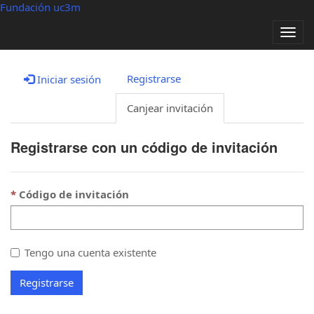
Fundación uc3m
Alter
nave
Registrarse
Iniciar sesión
Canjear invitación
Registrarse con un código de invitación
Código de invitación
Tengo una cuenta existente
Registrarse