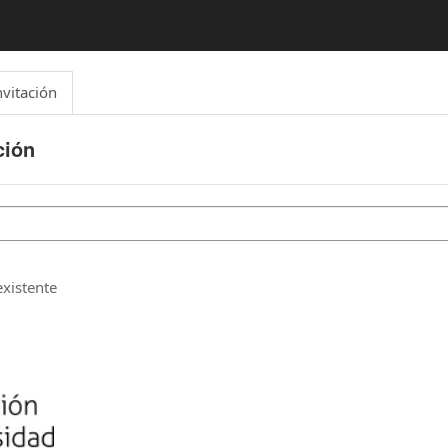
nvitación
ción
xistente