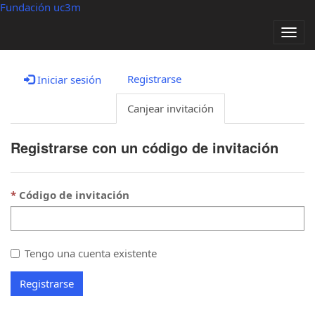
Fundación uc3m
Alter
nave
Registrarse
Iniciar sesión
Canjear invitación
Registrarse con un código de invitación
Código de invitación
Tengo una cuenta existente
Registrarse