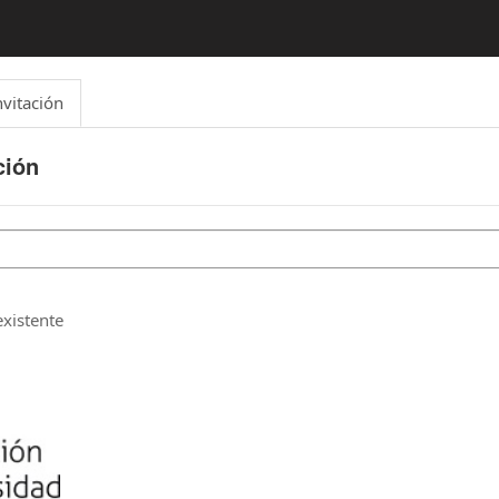
nvitación
ción
xistente