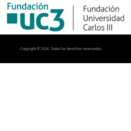
Copyright ©
2026
. Todos los derechos reservados.