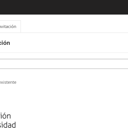
nvitación
ción
xistente