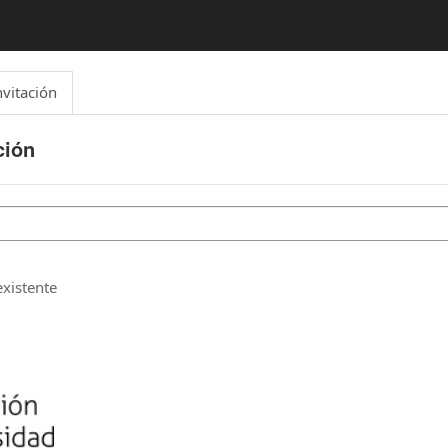
nvitación
ción
xistente