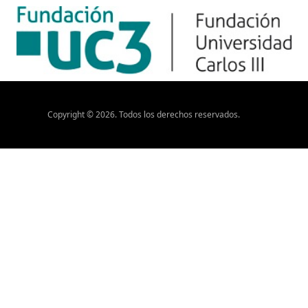
Copyright ©
2026
. Todos los derechos reservados.