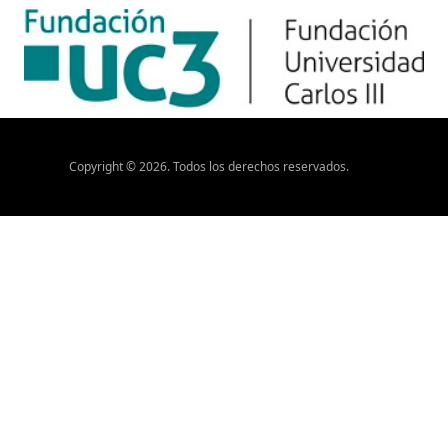
Copyright ©
2026
. Todos los derechos reservados.