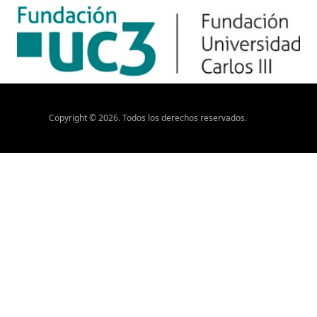
Copyright ©
2026
. Todos los derechos reservados.