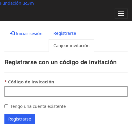
Fundación uc3m
Alter
nave
Registrarse
Iniciar sesión
Canjear invitación
Registrarse con un código de invitación
Código de invitación
Tengo una cuenta existente
Registrarse