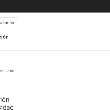
nvitación
ción
xistente