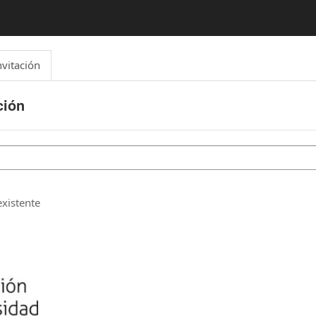
nvitación
ción
xistente