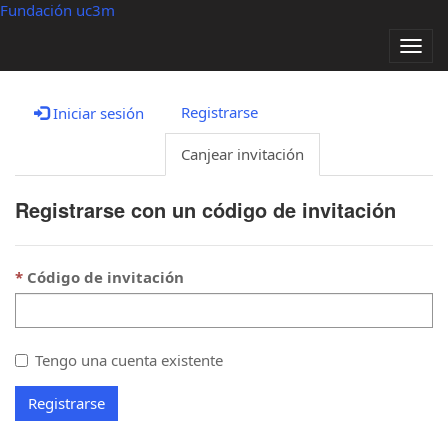
Fundación uc3m
Alter
nave
Registrarse
Iniciar sesión
Canjear invitación
Registrarse con un código de invitación
Código de invitación
Tengo una cuenta existente
Registrarse