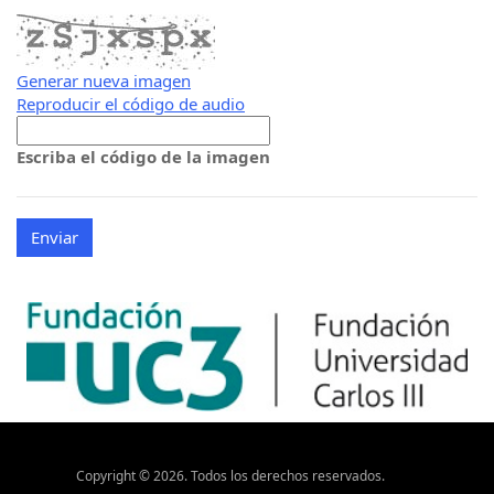
Generar nueva imagen
Reproducir el código de audio
La
nueva
Escriba el código de la imagen
imagen
está
lista
Copyright ©
2026
. Todos los derechos reservados.